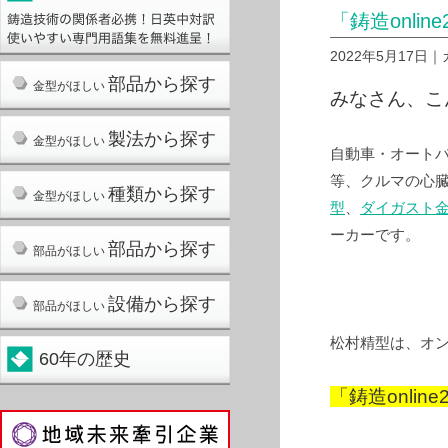
「鋳造onlin
2022年5月17日
部品から探す
金型がほしい
みなさん、こ
製法から探す
金型がほしい
自動車・オート
等、クルマの心
種類から探す
金型がほしい
型
、
ダイガスト
ーカーです。
部品から探す
部品がほしい
設備から探す
部品がほしい
松村精型は、オ
60年の歴史
「鋳造onlin