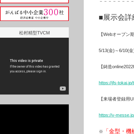
－－－－－－－
■展示会詳
松村精型TVCM
【Webオープン
5/13(金)～6/10(金
【鋳造online202
https://jfs-to
kai.jp/
【来場者登録用U
https://v-messe.jp
「金型・機
※