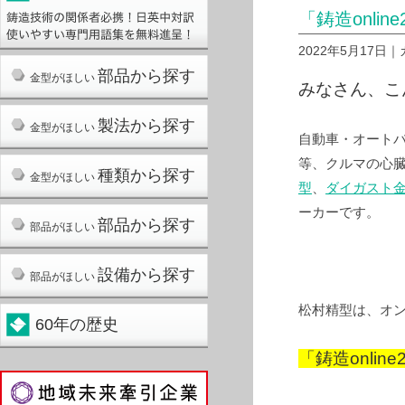
「鋳造onlin
2022年5月17日
部品から探す
金型がほしい
みなさん、こ
製法から探す
金型がほしい
自動車・オート
等、クルマの心
種類から探す
金型がほしい
型
、
ダイガスト
ーカーです。
部品から探す
部品がほしい
設備から探す
部品がほしい
松村精型は、オ
60年の歴史
「鋳造onlin