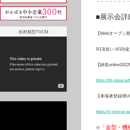
－－－－－－－
■展示会詳
松村精型TVCM
【Webオープン
5/13(金)～6/10(金
【鋳造online202
https://jfs-to
kai.jp/
【来場者登録用U
https://v-messe.jp
「金型・機
※