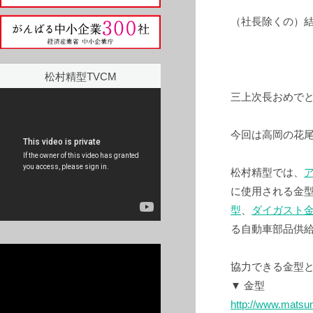
（社長除くの）
松村精型TVCM
三上次長おめでと
今回は高岡の花
松村精型では、
に使用される金
型
、
ダイガスト
る自動車部品供
協力できる金型
▼ 金型
http://www.matsu