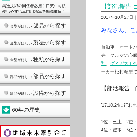
【部活報告 
2017年10月27
部品から探す
金型がほしい
みなさん、こ
製法から探す
金型がほしい
自動車・オート
等、クルマの心
種類から探す
金型がほしい
型
、
ダイガスト
ーカー松村精型
部品から探す
部品がほしい
【部活報告 
設備から探す
部品がほしい
'17.10.24に行
60年の歴史
1位：三上 2位
4位：豊本 5